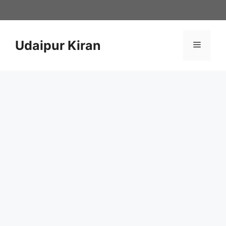
Skip
to
content
Udaipur Kiran
Menu