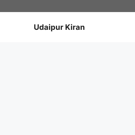
Skip
to
content
Udaipur Kiran