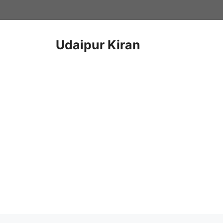
Skip
to
content
Udaipur Kiran