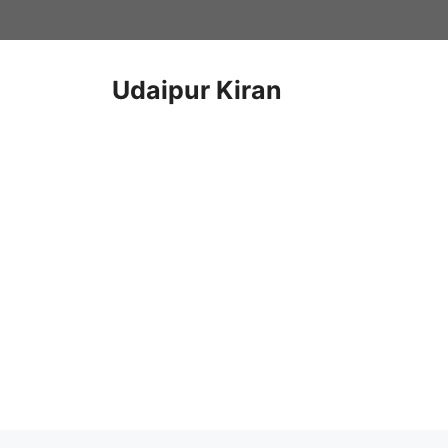
Skip
to
content
Udaipur Kiran