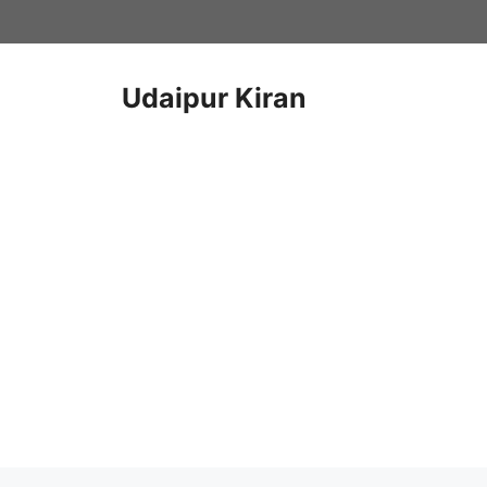
Skip
to
content
Udaipur Kiran