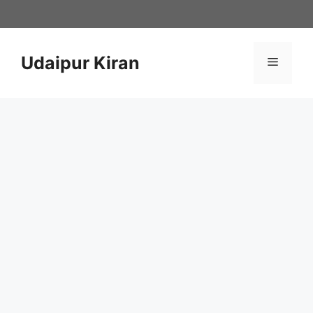
Skip
to
content
Udaipur Kiran
Menu