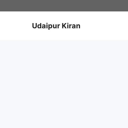
Skip
to
content
Udaipur Kiran