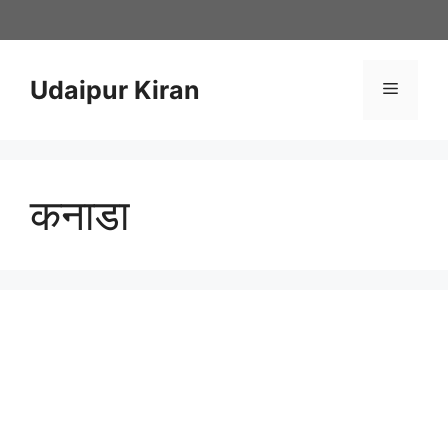
Skip
to
content
Udaipur Kiran
Menu
कनाडा