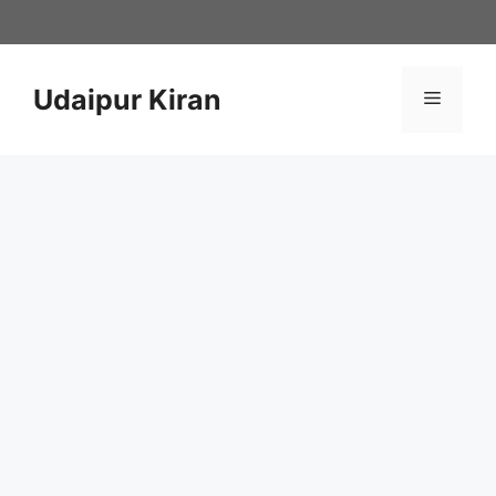
Skip
to
content
Udaipur Kiran
Menu