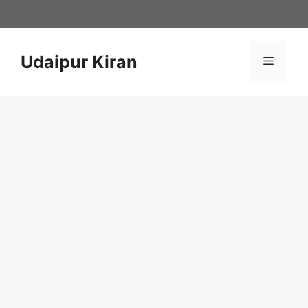
Skip
to
content
Udaipur Kiran
Menu