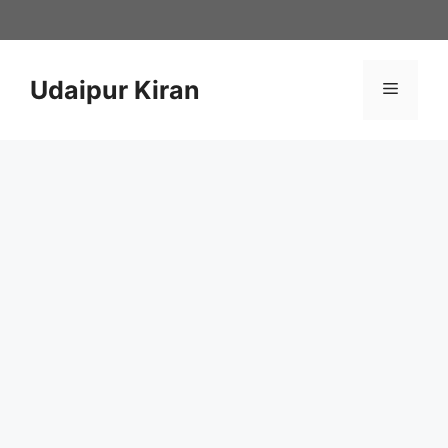
Skip
to
content
Udaipur Kiran
Menu