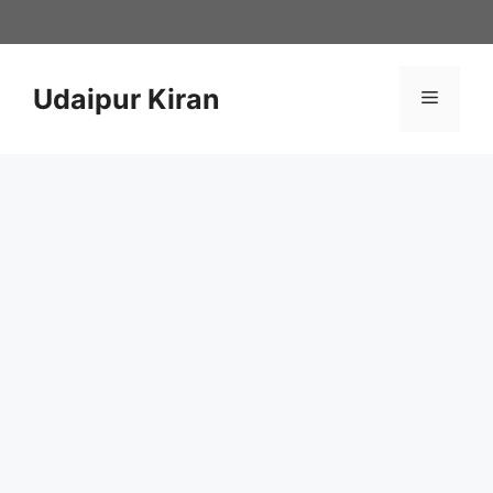
Skip
to
content
Udaipur Kiran
Menu