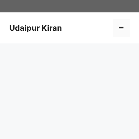
Skip
to
content
Udaipur Kiran
Menu