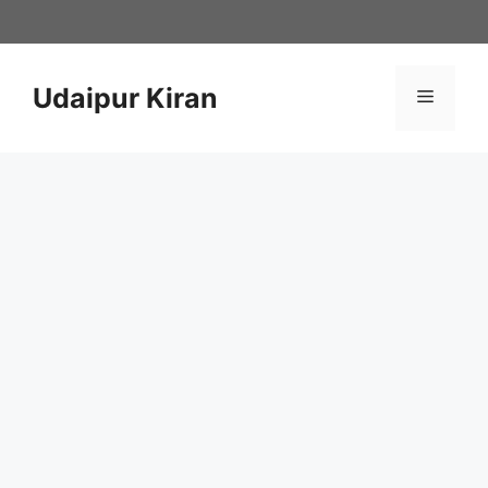
Skip
to
content
Udaipur Kiran
Menu