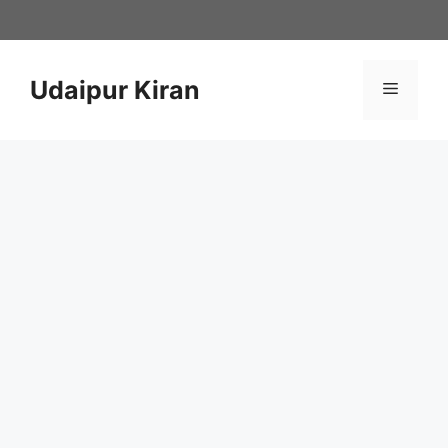
Skip
to
content
Udaipur Kiran
Menu