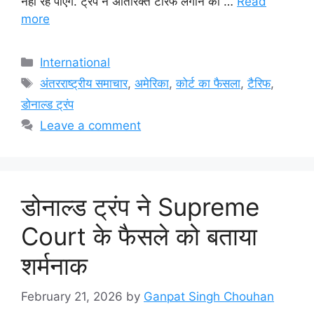
नहीं रह पाएंगे. ट्रंप ने अतिरिक्त टैरिफ लगाने की …
Read
more
Categories
International
Tags
अंतरराष्ट्रीय समाचार
,
अमेरिका
,
कोर्ट का फैसला
,
टैरिफ
,
डोनाल्ड ट्रंप
Leave a comment
डोनाल्ड ट्रंप ने Supreme
Court के फैसले को बताया
शर्मनाक
February 21, 2026
by
Ganpat Singh Chouhan