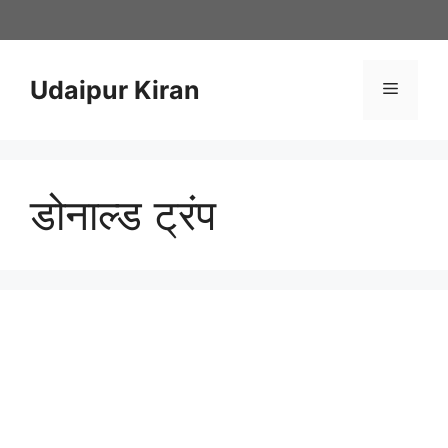
Skip
to
content
Udaipur Kiran
Menu
डोनाल्ड ट्रंप