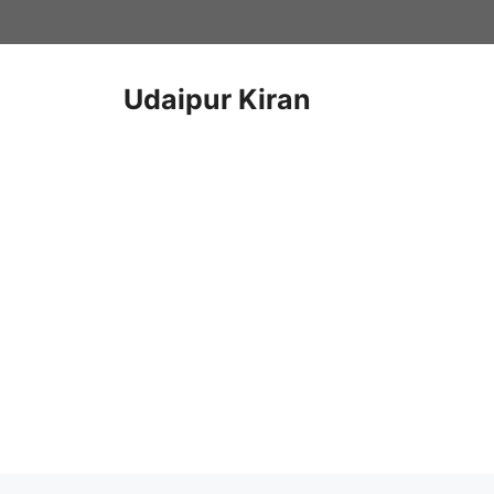
Skip
to
content
Udaipur Kiran