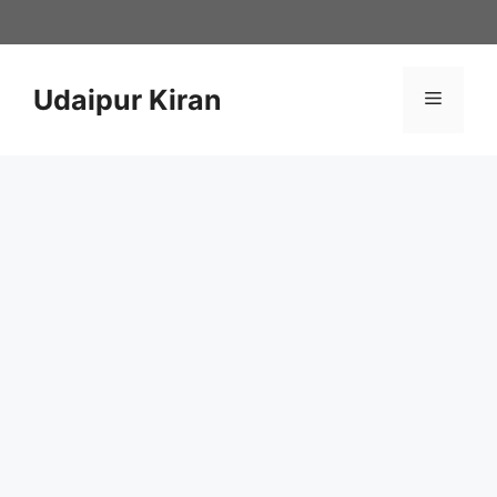
Skip
to
content
Udaipur Kiran
Menu