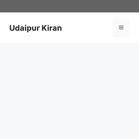
Skip
to
content
Udaipur Kiran
Menu