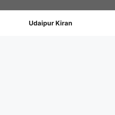
Skip
to
content
Udaipur Kiran