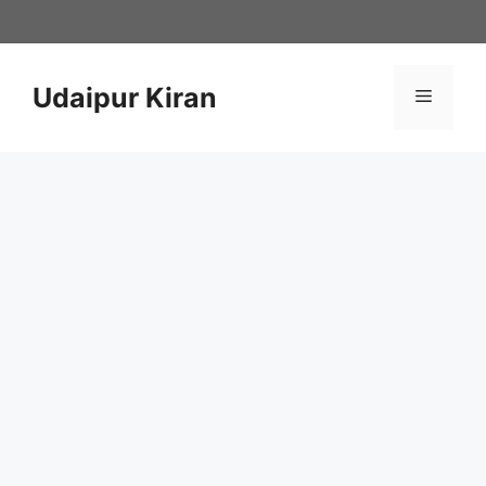
Skip
to
content
Udaipur Kiran
Menu