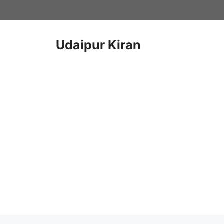
Skip
to
content
Udaipur Kiran