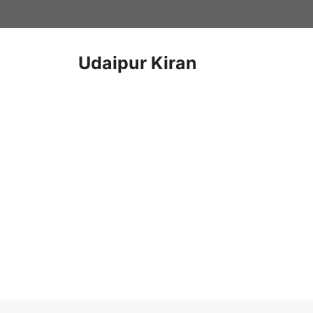
Skip
to
content
Udaipur Kiran