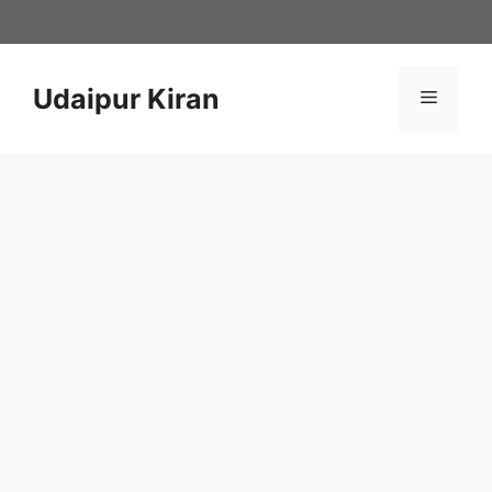
Skip
to
content
Udaipur Kiran
Menu