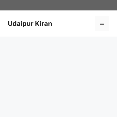
Skip
to
content
Udaipur Kiran
Menu