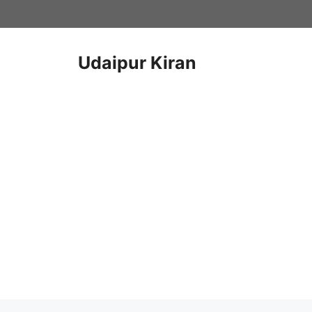
Skip
to
content
Udaipur Kiran