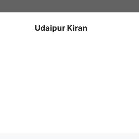
Skip
to
content
Udaipur Kiran