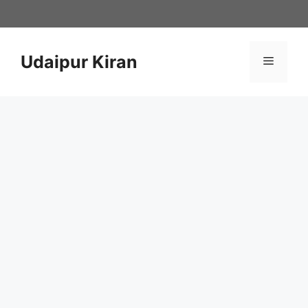
Skip
to
content
Udaipur Kiran
Menu