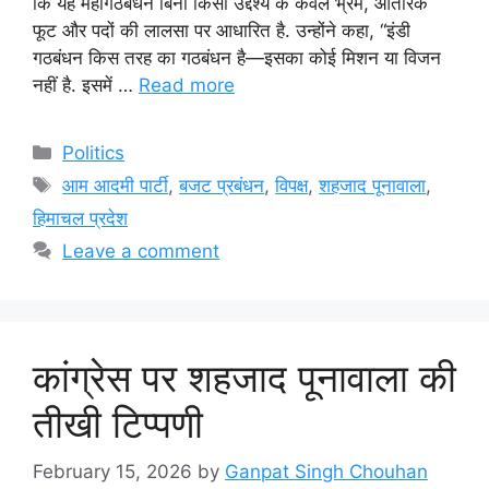
कि यह महागठबंधन बिना किसी उद्देश्य के केवल भ्रम, आंतरिक
फूट और पदों की लालसा पर आधारित है. उन्होंने कहा, “इंडी
गठबंधन किस तरह का गठबंधन है—इसका कोई मिशन या विजन
नहीं है. इसमें …
Read more
Categories
Politics
Tags
आम आदमी पार्टी
,
बजट प्रबंधन
,
विपक्ष
,
शहजाद पूनावाला
,
हिमाचल प्रदेश
Leave a comment
कांग्रेस पर शहजाद पूनावाला की
तीखी टिप्पणी
February 15, 2026
by
Ganpat Singh Chouhan