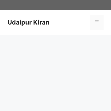
Skip
to
content
Udaipur Kiran
Menu