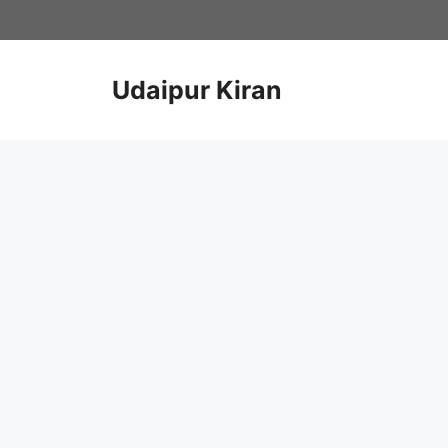
Skip
to
content
Udaipur Kiran