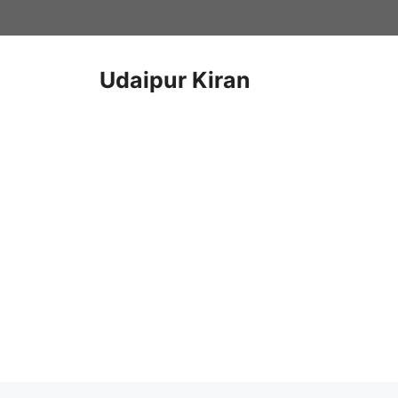
Skip
to
content
Udaipur Kiran