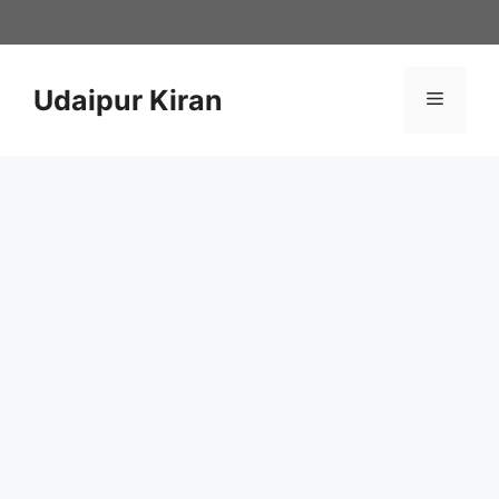
Skip
to
content
Udaipur Kiran
Menu