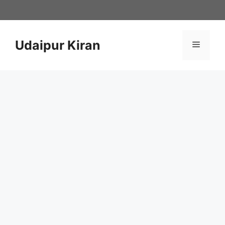
Skip
to
content
Udaipur Kiran
Menu