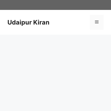
Skip
to
content
Udaipur Kiran
Menu