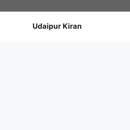
Skip
to
content
Udaipur Kiran