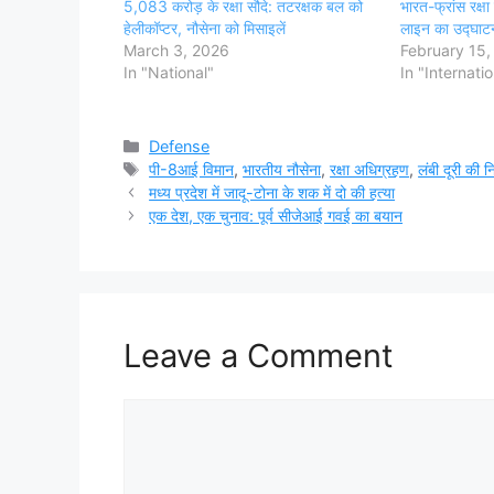
5,083 करोड़ के रक्षा सौदे: तटरक्षक बल को
भारत-फ्रांस रक्षा 
हेलीकॉप्टर, नौसेना को मिसाइलें
लाइन का उद्घाट
March 3, 2026
February 15,
In "National"
In "Internati
Categories
Defense
Tags
पी-8आई विमान
,
भारतीय नौसेना
,
रक्षा अधिग्रहण
,
लंबी दूरी की न
मध्य प्रदेश में जादू-टोना के शक में दो की हत्या
एक देश, एक चुनाव: पूर्व सीजेआई गवई का बयान
Leave a Comment
Comment