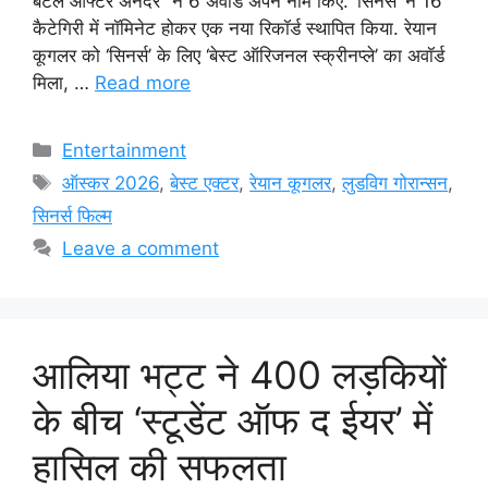
बैटल आफ्टर अनदर” ने 6 अवॉर्ड अपने नाम किए. ‘सिनर्स’ ने 16
कैटेगिरी में नॉमिनेट होकर एक नया रिकॉर्ड स्थापित किया. रेयान
कूगलर को ‘सिनर्स’ के लिए ‘बेस्ट ऑरिजनल स्क्रीनप्ले’ का अवॉर्ड
मिला, …
Read more
Categories
Entertainment
Tags
ऑस्कर 2026
,
बेस्ट एक्टर
,
रेयान कूगलर
,
लुडविग गोरान्सन
,
सिनर्स फिल्म
Leave a comment
आलिया भट्ट ने 400 लड़कियों
के बीच ‘स्टूडेंट ऑफ द ईयर’ में
हासिल की सफलता