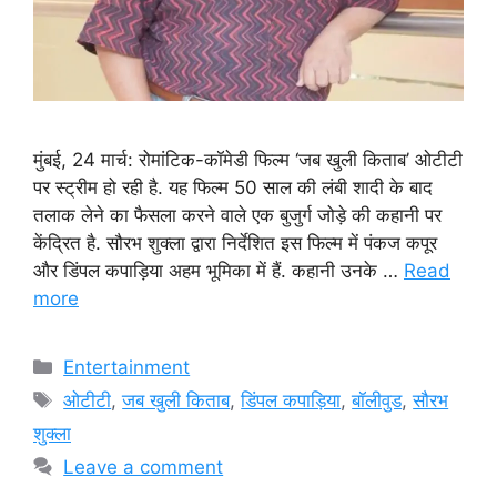
मुंबई, 24 मार्च: रोमांटिक-कॉमेडी फिल्म ‘जब खुली किताब’ ओटीटी
पर स्ट्रीम हो रही है. यह फिल्म 50 साल की लंबी शादी के बाद
तलाक लेने का फैसला करने वाले एक बुजुर्ग जोड़े की कहानी पर
केंद्रित है. सौरभ शुक्ला द्वारा निर्देशित इस फिल्म में पंकज कपूर
और डिंपल कपाड़िया अहम भूमिका में हैं. कहानी उनके …
Read
more
Categories
Entertainment
Tags
ओटीटी
,
जब खुली किताब
,
डिंपल कपाड़िया
,
बॉलीवुड
,
सौरभ
शुक्ला
Leave a comment