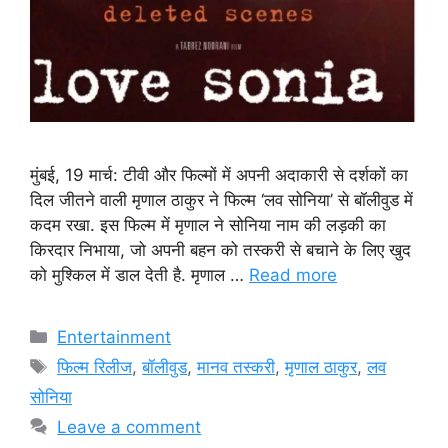
मुंबई, 19 मार्च: टीवी और फिल्मों में अपनी अदाकारी से दर्शकों का
दिल जीतने वाली मृणाल ठाकुर ने फिल्म ‘लव सोनिया’ से बॉलीवुड में
कदम रखा. इस फिल्म में मृणाल ने सोनिया नाम की लड़की का
किरदार निभाया, जो अपनी बहन को तस्करी से बचाने के लिए खुद
को मुश्किल में डाल देती है. मृणाल …
Read more
Categories
Entertainment
Tags
फिल्म रिलीज
,
बॉलीवुड
,
मानव तस्करी
,
मृणाल ठाकुर
,
लव
सोनिया
Leave a comment