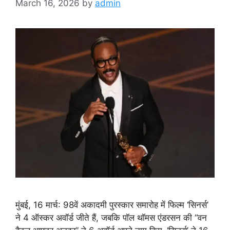
March 16, 2026
by
admin
मुंबई, 16 मार्च: 98वें अकादमी पुरस्कार समारोह में फिल्म ‘सिनर्स’
ने 4 ऑस्कर अवॉर्ड जीते हैं, जबकि पॉल थॉमस एंडरसन की “वन