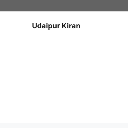
Skip
to
content
Udaipur Kiran