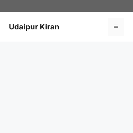
Skip
to
content
Udaipur Kiran
Menu