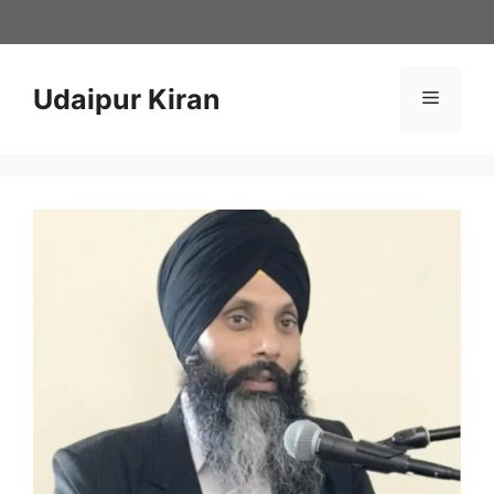
Skip
to
content
Udaipur Kiran
Menu