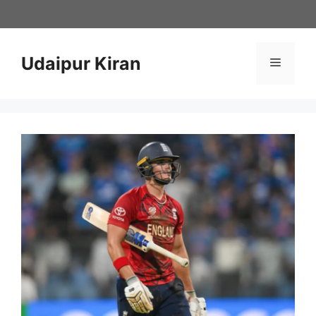
Skip
to
content
Udaipur Kiran
Menu