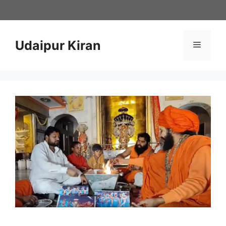
Skip
to
content
Udaipur Kiran
Menu