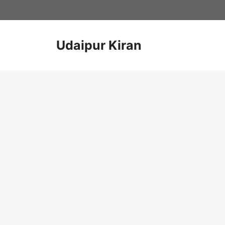
Skip
to
content
Udaipur Kiran