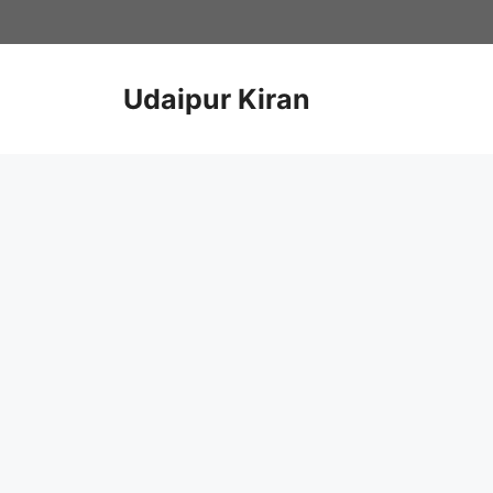
Skip
to
content
Udaipur Kiran