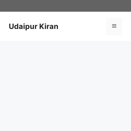
Skip
to
content
Udaipur Kiran
Menu