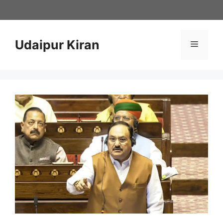
Skip
to
content
Udaipur Kiran
Menu