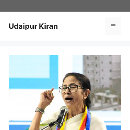
Skip
to
content
Udaipur Kiran
Menu