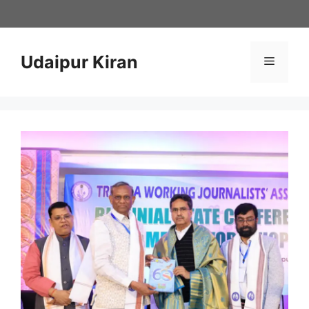
Skip
to
content
Udaipur Kiran
Menu