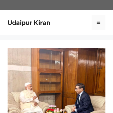
Skip
to
content
Udaipur Kiran
Menu