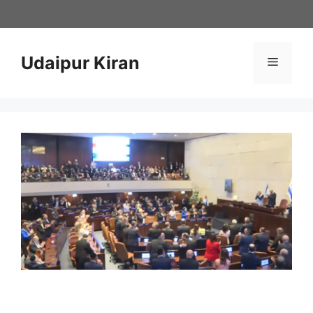
Skip
to
content
Udaipur Kiran
Menu