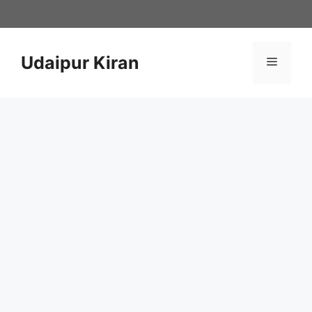
Skip
to
content
Udaipur Kiran
Menu